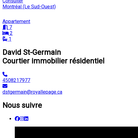
Consulter
Montréal (Le Sud-Ouest)
Appartement
7
2
1
David St-Germain
Courtier immobilier résidentiel
4508217977
dstgermain@royallepage.ca
Nous suivre