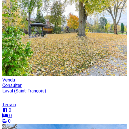
Vendu
Consulter
Laval (Saint-François)
Terrain
0
0
0