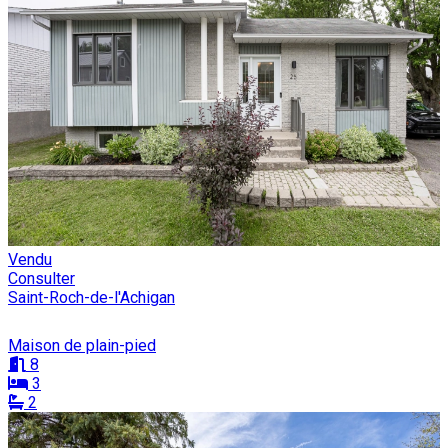
Vendu
Consulter
Saint-Roch-de-l'Achigan
Maison de plain-pied
8
3
2