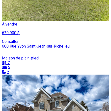
À vendre
629 900 $
Consulter
600 Rue Yvon Saint-Jean-sur-Richelieu
Maison de plain-pied
7
5
2