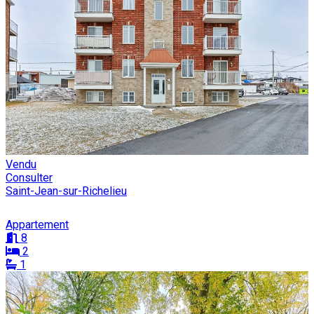
Vendu
Consulter
Saint-Jean-sur-Richelieu
Appartement
8
2
1