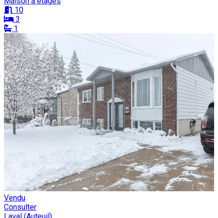
Maison à étages
10
3
1
Vendu
Consulter
Laval (Auteuil)