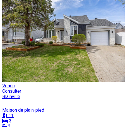
Vendu
Consulter
Blainville
Maison de plain-pied
11
3
2