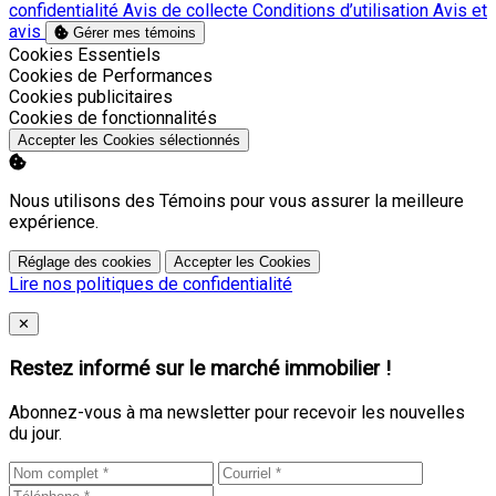
confidentialité
Avis de collecte
Conditions d’utilisation
Avis et
avis
Gérer mes témoins
Activer
Cookies Essentiels
Activer
Cookies de Performances
Activer
Cookies publicitaires
Activer
Cookies de fonctionnalités
Accepter les Cookies sélectionnés
Nous utilisons des Témoins pour vous assurer la meilleure
expérience.
Réglage des cookies
Accepter les Cookies
Lire nos politiques de confidentialité
Close
✕
Restez informé sur le marché immobilier !
Abonnez-vous à ma newsletter pour recevoir les nouvelles
du jour.