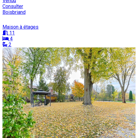
Vendu
Consulter
Boisbriand
Maison à étages
11
4
2