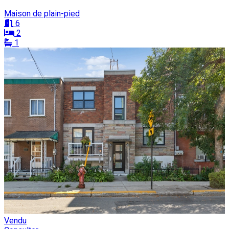
Maison de plain-pied
6
2
1
Vendu