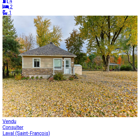
4
2
1
Vendu
Consulter
Laval (Saint-François)