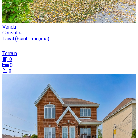
Vendu
Consulter
Laval (Saint-François)
Terrain
0
0
0