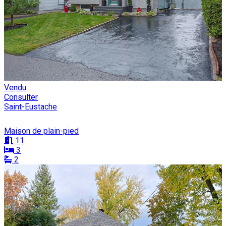
Vendu
Consulter
Saint-Eustache
Maison de plain-pied
11
3
2