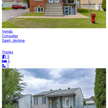
Vendu
Consulter
Saint-Jérôme
Triplex
5
3
1