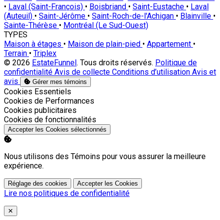
•
Laval (Saint-François)
•
Boisbriand
•
Saint-Eustache
•
Laval
(Auteuil)
•
Saint-Jérôme
•
Saint-Roch-de-l'Achigan
•
Blainville
•
Sainte-Thérèse
•
Montréal (Le Sud-Ouest)
TYPES
Maison à étages
•
Maison de plain-pied
•
Appartement
•
Terrain
•
Triplex
© 2026
EstateFunnel
. Tous droits réservés.
Politique de
confidentialité
Avis de collecte
Conditions d’utilisation
Avis et
avis
Gérer mes témoins
Activer
Cookies Essentiels
Activer
Cookies de Performances
Activer
Cookies publicitaires
Activer
Cookies de fonctionnalités
Accepter les Cookies sélectionnés
Nous utilisons des Témoins pour vous assurer la meilleure
expérience.
Réglage des cookies
Accepter les Cookies
Lire nos politiques de confidentialité
Close
✕