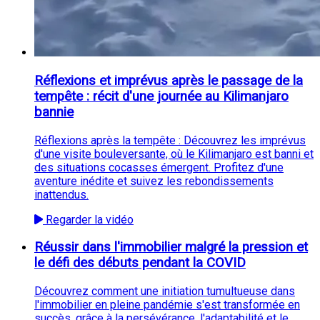
Réflexions et imprévus après le passage de la
tempête : récit d'une journée au Kilimanjaro
bannie
Réflexions après la tempête : Découvrez les imprévus
d'une visite bouleversante, où le Kilimanjaro est banni et
des situations cocasses émergent. Profitez d'une
aventure inédite et suivez les rebondissements
inattendus.
Regarder la vidéo
Réussir dans l'immobilier malgré la pression et
le défi des débuts pendant la COVID
Découvrez comment une initiation tumultueuse dans
l'immobilier en pleine pandémie s'est transformée en
succès, grâce à la persévérance, l'adaptabilité et le