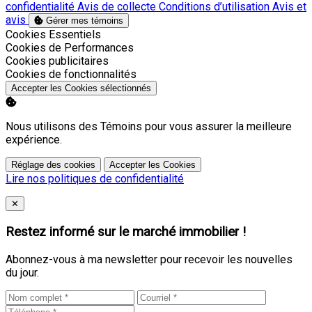
confidentialité
Avis de collecte
Conditions d’utilisation
Avis et
avis
Gérer mes témoins
Activer
Cookies Essentiels
Activer
Cookies de Performances
Activer
Cookies publicitaires
Activer
Cookies de fonctionnalités
Accepter les Cookies sélectionnés
Nous utilisons des Témoins pour vous assurer la meilleure
expérience.
Réglage des cookies
Accepter les Cookies
Lire nos politiques de confidentialité
Close
✕
Restez informé sur le marché immobilier !
Abonnez-vous à ma newsletter pour recevoir les nouvelles
du jour.