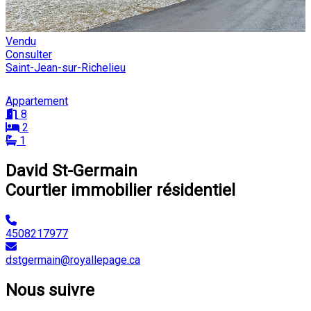
Vendu
Consulter
Saint-Jean-sur-Richelieu
Appartement
8
2
1
David St-Germain
Courtier immobilier résidentiel
4508217977
dstgermain@royallepage.ca
Nous suivre