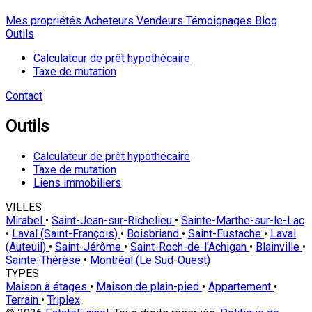
Mes propriétés
Acheteurs
Vendeurs
Témoignages
Blog
Outils
Calculateur de prêt hypothécaire
Taxe de mutation
Contact
Outils
Calculateur de prêt hypothécaire
Taxe de mutation
Liens immobiliers
VILLES
Mirabel
•
Saint-Jean-sur-Richelieu
•
Sainte-Marthe-sur-le-Lac
•
Laval (Saint-François)
•
Boisbriand
•
Saint-Eustache
•
Laval
(Auteuil)
•
Saint-Jérôme
•
Saint-Roch-de-l'Achigan
•
Blainville
•
Sainte-Thérèse
•
Montréal (Le Sud-Ouest)
TYPES
Maison à étages
•
Maison de plain-pied
•
Appartement
•
Terrain
•
Triplex