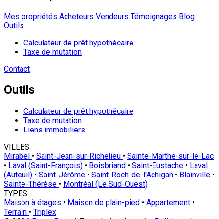
Mes propriétés
Acheteurs
Vendeurs
Témoignages
Blog
Outils
Calculateur de prêt hypothécaire
Taxe de mutation
Contact
Outils
Calculateur de prêt hypothécaire
Taxe de mutation
Liens immobiliers
VILLES
Mirabel
•
Saint-Jean-sur-Richelieu
•
Sainte-Marthe-sur-le-Lac
•
Laval (Saint-François)
•
Boisbriand
•
Saint-Eustache
•
Laval
(Auteuil)
•
Saint-Jérôme
•
Saint-Roch-de-l'Achigan
•
Blainville
•
Sainte-Thérèse
•
Montréal (Le Sud-Ouest)
TYPES
Maison à étages
•
Maison de plain-pied
•
Appartement
•
Terrain
•
Triplex