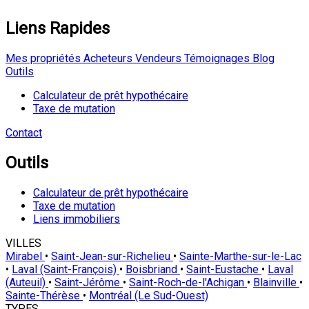
Liens Rapides
Mes propriétés
Acheteurs
Vendeurs
Témoignages
Blog
Outils
Calculateur de prêt hypothécaire
Taxe de mutation
Contact
Outils
Calculateur de prêt hypothécaire
Taxe de mutation
Liens immobiliers
VILLES
Mirabel
•
Saint-Jean-sur-Richelieu
•
Sainte-Marthe-sur-le-Lac
•
Laval (Saint-François)
•
Boisbriand
•
Saint-Eustache
•
Laval
(Auteuil)
•
Saint-Jérôme
•
Saint-Roch-de-l'Achigan
•
Blainville
•
Sainte-Thérèse
•
Montréal (Le Sud-Ouest)
TYPES